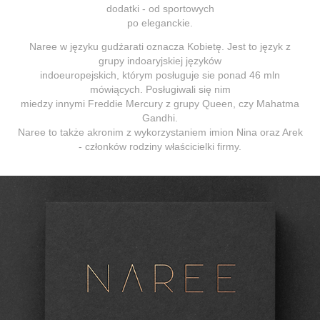
dodatki - od sportowych
po eleganckie.
Naree w języku gudźarati oznacza Kobietę. Jest to język z
grupy indoaryjskiej języków
indoeuropejskich, którym posługuje sie ponad 46 mln
mówiących. Posługiwali się nim
miedzy innymi Freddie Mercury z grupy Queen, czy Mahatma
Gandhi.
Naree to także akronim z wykorzystaniem imion Nina oraz Arek
- członków rodziny właścicielki firmy.